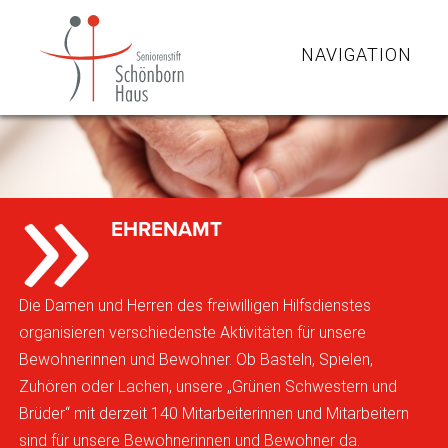
NAVIGATION
EHRENAMT
Die Damen und Herren des freiwilligen Hilfsdienstes
organisieren verschiedenste Aktivitäten für unsere
Bewohnerinnen und Bewohner. Ob Basteln, Spielen,
Zuhören oder Lachen, unsere „Grünen Schwestern und
Brüder“ mit derzeit 140 Mitarbeiterinnen und Mitarbeitern
sind für unsere Bewohnerinnen und Bewohner da.