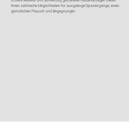
Unsere liebevoll und aufwendig gestalteten Außenanlagen bieten
Ihnen zahlreiche Möglichkeiten für ausgiebige Spaziergänge, einen
gemütlichen Plausch und Begegnungen.