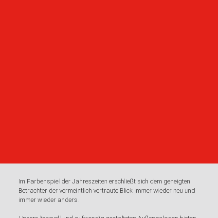
Im Farbenspiel der Jahreszeiten erschließt sich dem geneigten
Betrachter der vermeintlich vertraute Blick immer wieder neu und
immer wieder anders.